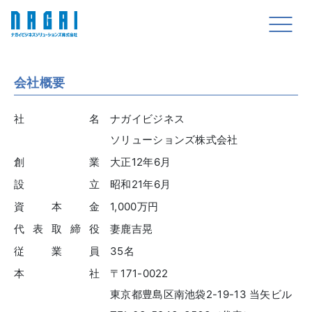
会社概要
社名
ナガイビジネス
ソリューションズ株式会社
創業
大正12年6月
設立
昭和21年6月
資本金
1,000万円
代表取締役
妻鹿吉晃
従業員
35名
本社
〒171-0022
東京都豊島区南池袋2-19-13 当矢ビル